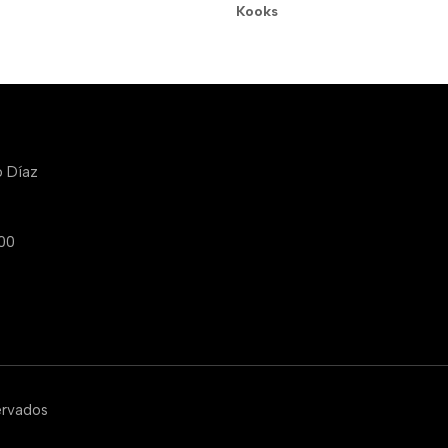
Kooks
o Díaz
:00
ervados